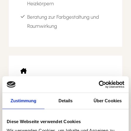
Heizkörpern
Beratung zur Farbgestaltung und
Raumwirkung

Fassadengestaltung
Die Fassade ist der erste Eindruck Ihres
Gebäudes. Wir gestalten sie wetterfest,
Zustimmung
Details
Über Cookies
farbstabil und optisch ansprechend. Mit
Know-how und hochwertigen Produkten
Diese Webseite verwendet Cookies
bieten wir Ihnen ein neues
Wir verwenden Cookies, um Inhalte und Anzeigen zu