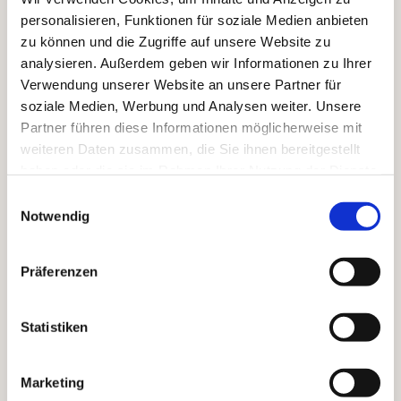
Erscheinungsbild, das nicht nur gut
personalisieren, Funktionen für soziale Medien anbieten
aussieht, sondern auch schützt.
zu können und die Zugriffe auf unsere Website zu
analysieren. Außerdem geben wir Informationen zu Ihrer
Verwendung unserer Website an unsere Partner für
Fassadenanstriche mit langlebigen
soziale Medien, Werbung und Analysen weiter. Unsere
Materialien
Partner führen diese Informationen möglicherweise mit
weiteren Daten zusammen, die Sie ihnen bereitgestellt
Rissarmierung und Putzarbeiten
haben oder die sie im Rahmen Ihrer Nutzung der Dienste
gesammelt haben.
Einwilligungsauswahl
Wärmedämmverbundsysteme
Notwendig
(WDVS)
Farbkonzepte für Alt- und Neubauten
Präferenzen
Statistiken
Marketing