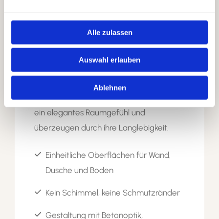

Fugenloses Raumdesign
Alle zulassen
Fugenlose Oberflächen liegen im Trend
– aus gutem Grund: Sie sind hygienisch,
Auswahl erlauben
optisch ruhig und leicht zu reinigen. Ob
Bad, Küche oder Wohnbereich: Unsere
Ablehnen
fugenlosen Böden und Wände schaffen
ein elegantes Raumgefühl und
überzeugen durch ihre Langlebigkeit.
Einheitliche Oberflächen für Wand,
Dusche und Boden
Kein Schimmel, keine Schmutzränder
Gestaltung mit Betonoptik,